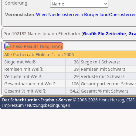
Sortierung
Vereinslisten:
Wien
Niederösterreich
Burgenland
Oberösterrei
Pnr:102182 Name: Johann Eberharter (
Grafik Elo-Zeitreihe
,
Gra
Alle Partien ab Eloliste 1. Juli 2006
Siege mit Weiß:
38
Siege mit Schwarz:
Remisen mit Weiß:
39
Remisen mit Schwarz:
Verluste mit Weiß:
29
Verluste mit Schwarz:
Gesamtpartien mit Weiß:
106
Gesamtpartien mit Schwar
Gesamt % mit Weiß:
54,2
Gesamt % mit Schwarz:
Der Schachturnier-Ergebnis-Server
© 2006-2026 Heinz Herzog
, CMS
Impressum / Nutzungsbedingungen