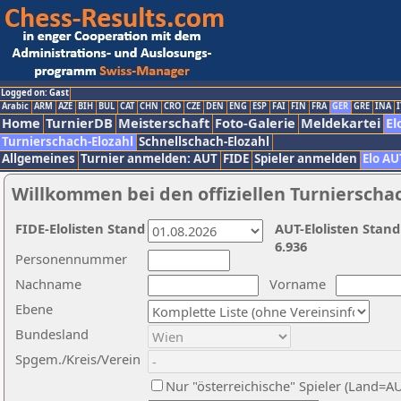
Logged on: Gast
Arabic
ARM
AZE
BIH
BUL
CAT
CHN
CRO
CZE
DEN
ENG
ESP
FAI
FIN
FRA
GER
GRE
INA
I
Home
TurnierDB
Meisterschaft
Foto-Galerie
Meldekartei
El
Turnierschach-Elozahl
Schnellschach-Elozahl
Allgemeines
Turnier anmelden: AUT
FIDE
Spieler anmelden
Elo AU
Willkommen bei den offiziellen Turnierscha
FIDE-Elolisten Stand
AUT-Elolisten Stand
6.936
Personennummer
Nachname
Vorname
Ebene
Bundesland
Spgem./Kreis/Verein
Nur "österreichische" Spieler (Land=A