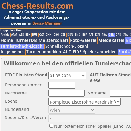
Logged on: Gast
Arabic
ARM
AZE
BIH
BUL
CAT
CHN
CRO
CZE
DEN
ENG
ESP
FAI
FIN
FRA
GER
GRE
INA
I
Home
TurnierDB
Meisterschaft
Foto-Galerie
Meldekartei
El
Turnierschach-Elozahl
Schnellschach-Elozahl
Allgemeines
Turnier anmelden: AUT
FIDE
Spieler anmelden
Elo AU
Willkommen bei den offiziellen Turnierscha
FIDE-Elolisten Stand
AUT-Elolisten Stand
6.936
Personennummer
Nachname
Vorname
Ebene
Bundesland
Spgem./Kreis/Verein
Nur "österreichische" Spieler (Land=A