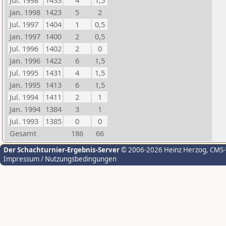
Jul. 1998
1433
4
1,5
Jan. 1998
1423
5
2
Jul. 1997
1404
1
0,5
Jan. 1997
1400
2
0,5
Jul. 1996
1402
2
0
Jan. 1996
1422
6
1,5
Jul. 1995
1431
4
1,5
Jan. 1995
1413
6
1,5
Jul. 1994
1411
2
1
Jan. 1994
1384
3
1
Jul. 1993
1385
0
0
Gesamt
186
66
Der Schachturnier-Ergebnis-Server
© 2006-2026 Heinz Herzog
, CMS
Impressum / Nutzungsbedingungen