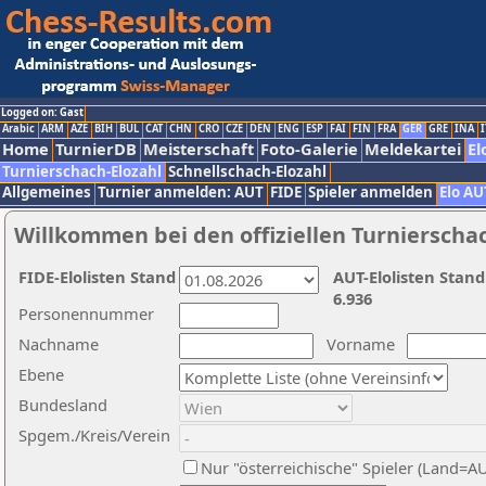
Logged on: Gast
Arabic
ARM
AZE
BIH
BUL
CAT
CHN
CRO
CZE
DEN
ENG
ESP
FAI
FIN
FRA
GER
GRE
INA
I
Home
TurnierDB
Meisterschaft
Foto-Galerie
Meldekartei
El
Turnierschach-Elozahl
Schnellschach-Elozahl
Allgemeines
Turnier anmelden: AUT
FIDE
Spieler anmelden
Elo AU
Willkommen bei den offiziellen Turnierscha
FIDE-Elolisten Stand
AUT-Elolisten Stand
6.936
Personennummer
Nachname
Vorname
Ebene
Bundesland
Spgem./Kreis/Verein
Nur "österreichische" Spieler (Land=A