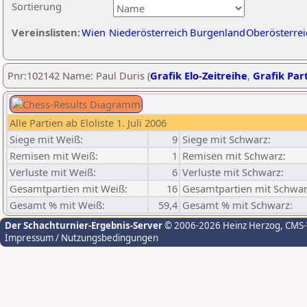
Sortierung
Vereinslisten:
Wien
Niederösterreich
Burgenland
Oberösterrei
Pnr:102142 Name: Paul Duris (
Grafik Elo-Zeitreihe
,
Grafik Part
Alle Partien ab Eloliste 1. Juli 2006
Siege mit Weiß:
9
Siege mit Schwarz:
Remisen mit Weiß:
1
Remisen mit Schwarz:
Verluste mit Weiß:
6
Verluste mit Schwarz:
Gesamtpartien mit Weiß:
16
Gesamtpartien mit Schwar
Gesamt % mit Weiß:
59,4
Gesamt % mit Schwarz:
Der Schachturnier-Ergebnis-Server
© 2006-2026 Heinz Herzog
, CMS
Impressum / Nutzungsbedingungen