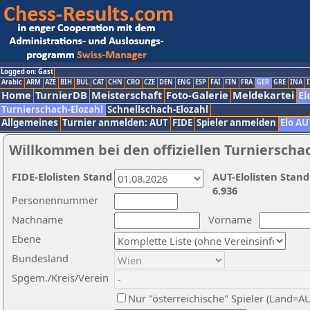
Logged on: Gast
Arabic
ARM
AZE
BIH
BUL
CAT
CHN
CRO
CZE
DEN
ENG
ESP
FAI
FIN
FRA
GER
GRE
INA
I
Home
TurnierDB
Meisterschaft
Foto-Galerie
Meldekartei
El
Turnierschach-Elozahl
Schnellschach-Elozahl
Allgemeines
Turnier anmelden: AUT
FIDE
Spieler anmelden
Elo AU
Willkommen bei den offiziellen Turnierscha
FIDE-Elolisten Stand
AUT-Elolisten Stand
6.936
Personennummer
Nachname
Vorname
Ebene
Bundesland
Spgem./Kreis/Verein
Nur "österreichische" Spieler (Land=A