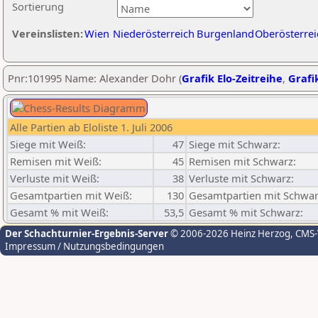
Sortierung
Vereinslisten:
Wien
Niederösterreich
Burgenland
Oberösterrei
Pnr:101995 Name: Alexander Dohr (
Grafik Elo-Zeitreihe
,
Grafik
Alle Partien ab Eloliste 1. Juli 2006
Siege mit Weiß:
47
Siege mit Schwarz:
Remisen mit Weiß:
45
Remisen mit Schwarz:
Verluste mit Weiß:
38
Verluste mit Schwarz:
Gesamtpartien mit Weiß:
130
Gesamtpartien mit Schwar
Gesamt % mit Weiß:
53,5
Gesamt % mit Schwarz:
Der Schachturnier-Ergebnis-Server
© 2006-2026 Heinz Herzog
, CMS
Impressum / Nutzungsbedingungen