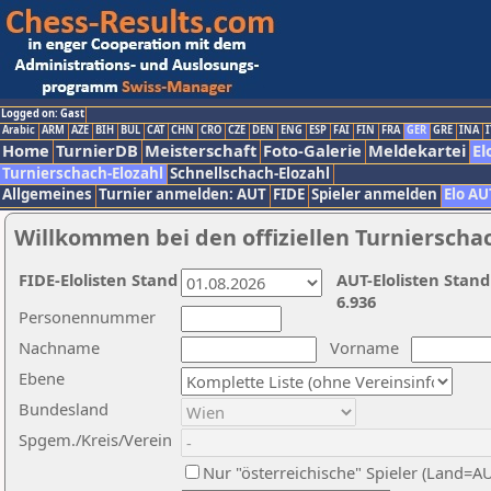
Logged on: Gast
Arabic
ARM
AZE
BIH
BUL
CAT
CHN
CRO
CZE
DEN
ENG
ESP
FAI
FIN
FRA
GER
GRE
INA
I
Home
TurnierDB
Meisterschaft
Foto-Galerie
Meldekartei
El
Turnierschach-Elozahl
Schnellschach-Elozahl
Allgemeines
Turnier anmelden: AUT
FIDE
Spieler anmelden
Elo AU
Willkommen bei den offiziellen Turnierscha
FIDE-Elolisten Stand
AUT-Elolisten Stand
6.936
Personennummer
Nachname
Vorname
Ebene
Bundesland
Spgem./Kreis/Verein
Nur "österreichische" Spieler (Land=A