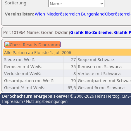
Sortierung
Vereinslisten:
Wien
Niederösterreich
Burgenland
Oberösterrei
Pnr:101964 Name: Goran Dizdar (
Grafik Elo-Zeitreihe
,
Grafik P
Alle Partien ab Eloliste 1. Juli 2006
Siege mit Weiß:
27
Siege mit Schwarz:
Remisen mit Weiß:
35
Remisen mit Schwarz:
Verluste mit Weiß:
8
Verluste mit Schwarz:
Gesamtpartien mit Weiß:
70
Gesamtpartien mit Schwar
Gesamt % mit Weiß:
63,6
Gesamt % mit Schwarz:
Der Schachturnier-Ergebnis-Server
© 2006-2026 Heinz Herzog
, CMS
Impressum / Nutzungsbedingungen