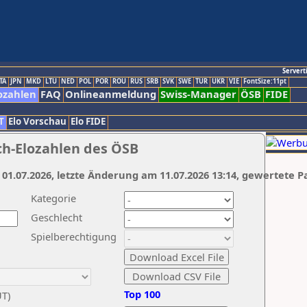
Servert
TA
JPN
MKD
LTU
NED
POL
POR
ROU
RUS
SRB
SVK
SWE
TUR
UKR
VIE
FontSize:11pt
ozahlen
FAQ
Onlineanmeldung
Swiss-Manager
ÖSB
FIDE
T
Elo Vorschau
Elo FIDE
ch-Elozahlen des ÖSB
 01.07.2026, letzte Änderung am 11.07.2026 13:14, gewertete P
Kategorie
Geschlecht
Spielberechtigung
Top 100
UT)