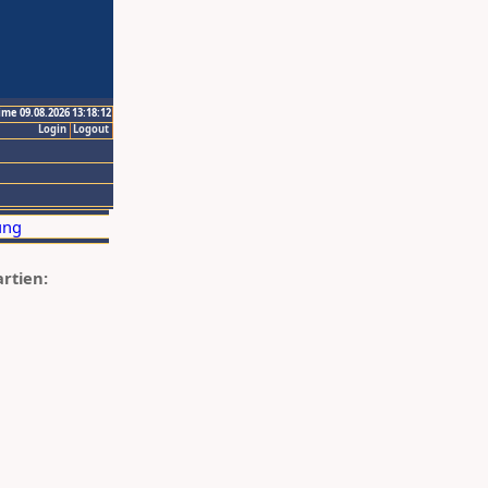
ime 09.08.2026 13:18:12
Login
Logout
artien: