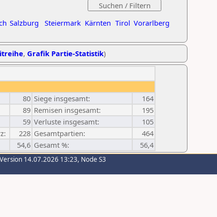
ch
Salzburg
Steiermark
Kärnten
Tirol
Vorarlberg
itreihe
,
Grafik Partie-Statistik
)
80
Siege insgesamt:
164
89
Remisen insgesamt:
195
59
Verluste insgesamt:
105
z:
228
Gesamtpartien:
464
54,6
Gesamt %:
56,4
-Version 14.07.2026 13:23, Node S3