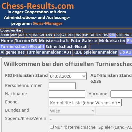
Logged on: Gast
Arabic
ARM
AZE
BIH
BUL
CAT
CHN
CRO
CZE
DEN
ENG
ESP
FAI
FIN
FRA
GER
GRE
INA
I
Home
TurnierDB
Meisterschaft
Foto-Galerie
Meldekartei
El
Turnierschach-Elozahl
Schnellschach-Elozahl
Allgemeines
Turnier anmelden: AUT
FIDE
Spieler anmelden
Elo AU
Willkommen bei den offiziellen Turnierscha
FIDE-Elolisten Stand
AUT-Elolisten Stand
6.936
Personennummer
Nachname
Vorname
Ebene
Bundesland
Spgem./Kreis/Verein
Nur "österreichische" Spieler (Land=A