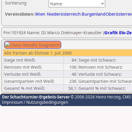
Sortierung
Vereinslisten:
Wien
Niederösterreich
Burgenland
Oberösterrei
Pnr:101924 Name: DI Marco Dietmayer-Kraeutler (
Grafik Elo-Ze
Alle Partien ab Eloliste 1. Juli 2006
Siege mit Weiß:
84
Siege mit Schwarz:
Remisen mit Weiß:
106
Remisen mit Schwarz:
Verluste mit Weiß:
46
Verluste mit Schwarz:
Gesamtpartien mit Weiß:
236
Gesamtpartien mit Schwar
Gesamt % mit Weiß:
58,1
Gesamt % mit Schwarz:
Der Schachturnier-Ergebnis-Server
© 2006-2026 Heinz Herzog
, CMS
Impressum / Nutzungsbedingungen