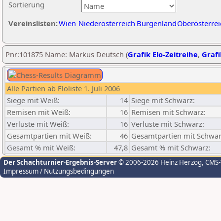
Sortierung
Vereinslisten:
Wien
Niederösterreich
Burgenland
Oberösterrei
Pnr:101875 Name: Markus Deutsch (
Grafik Elo-Zeitreihe
,
Grafi
Alle Partien ab Eloliste 1. Juli 2006
Siege mit Weiß:
14
Siege mit Schwarz:
Remisen mit Weiß:
16
Remisen mit Schwarz:
Verluste mit Weiß:
16
Verluste mit Schwarz:
Gesamtpartien mit Weiß:
46
Gesamtpartien mit Schwar
Gesamt % mit Weiß:
47,8
Gesamt % mit Schwarz:
Der Schachturnier-Ergebnis-Server
© 2006-2026 Heinz Herzog
, CMS
Impressum / Nutzungsbedingungen