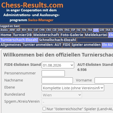
Logged on: Gast
Arabic
ARM
AZE
BIH
BUL
CAT
CHN
CRO
CZE
DEN
ENG
ESP
FAI
FIN
FRA
GER
GRE
INA
I
Home
TurnierDB
Meisterschaft
Foto-Galerie
Meldekartei
El
Turnierschach-Elozahl
Schnellschach-Elozahl
Allgemeines
Turnier anmelden: AUT
FIDE
Spieler anmelden
Elo AU
Willkommen bei den offiziellen Turnierscha
FIDE-Elolisten Stand
AUT-Elolisten Stand
6.936
Personennummer
Nachname
Vorname
Ebene
Bundesland
Spgem./Kreis/Verein
Nur "österreichische" Spieler (Land=A