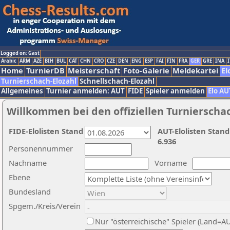
Logged on: Gast
Arabic
ARM
AZE
BIH
BUL
CAT
CHN
CRO
CZE
DEN
ENG
ESP
FAI
FIN
FRA
GER
GRE
INA
I
Home
TurnierDB
Meisterschaft
Foto-Galerie
Meldekartei
El
Turnierschach-Elozahl
Schnellschach-Elozahl
Allgemeines
Turnier anmelden: AUT
FIDE
Spieler anmelden
Elo AU
Willkommen bei den offiziellen Turnierscha
FIDE-Elolisten Stand
AUT-Elolisten Stand
6.936
Personennummer
Nachname
Vorname
Ebene
Bundesland
Spgem./Kreis/Verein
Nur "österreichische" Spieler (Land=A