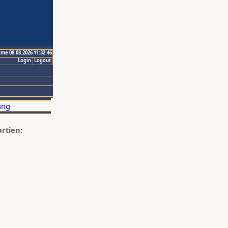
ime 08.08.2026 11:32:46
Login
Logout
artien: