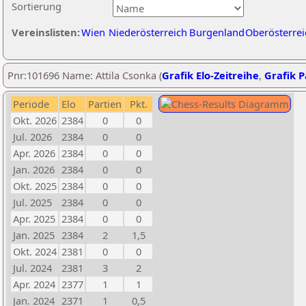
Sortierung
Vereinslisten:
Wien
Niederösterreich
Burgenland
Oberösterrei
Pnr:101696 Name: Attila Csonka (
Grafik Elo-Zeitreihe
,
Grafik P
Periode
Elo
Partien
Pkt.
Okt. 2026
2384
0
0
Jul. 2026
2384
0
0
Apr. 2026
2384
0
0
Jan. 2026
2384
0
0
Okt. 2025
2384
0
0
Jul. 2025
2384
0
0
Apr. 2025
2384
0
0
Jan. 2025
2384
2
1,5
Okt. 2024
2381
0
0
Jul. 2024
2381
3
2
Apr. 2024
2377
1
1
Jan. 2024
2371
1
0,5