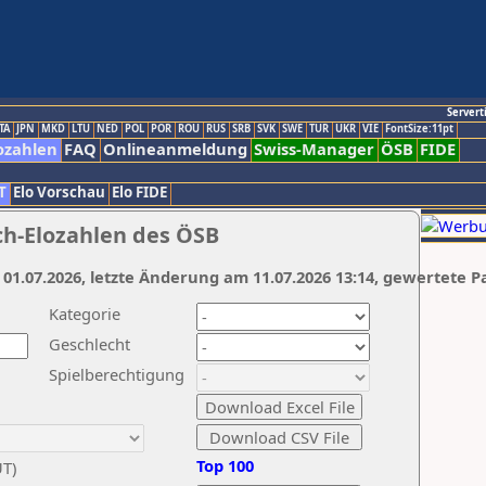
Servert
TA
JPN
MKD
LTU
NED
POL
POR
ROU
RUS
SRB
SVK
SWE
TUR
UKR
VIE
FontSize:11pt
ozahlen
FAQ
Onlineanmeldung
Swiss-Manager
ÖSB
FIDE
T
Elo Vorschau
Elo FIDE
ch-Elozahlen des ÖSB
 01.07.2026, letzte Änderung am 11.07.2026 13:14, gewertete P
Kategorie
Geschlecht
Spielberechtigung
Top 100
UT)