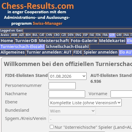
Logged on: Gast
Arabic
ARM
AZE
BIH
BUL
CAT
CHN
CRO
CZE
DEN
ENG
ESP
FAI
FIN
FRA
GER
GRE
INA
I
Home
TurnierDB
Meisterschaft
Foto-Galerie
Meldekartei
El
Turnierschach-Elozahl
Schnellschach-Elozahl
Allgemeines
Turnier anmelden: AUT
FIDE
Spieler anmelden
Elo AU
Willkommen bei den offiziellen Turnierscha
FIDE-Elolisten Stand
AUT-Elolisten Stand
6.936
Personennummer
Nachname
Vorname
Ebene
Bundesland
Spgem./Kreis/Verein
Nur "österreichische" Spieler (Land=A