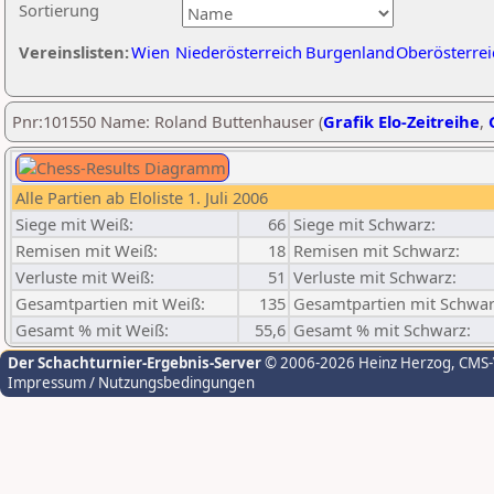
Sortierung
Vereinslisten:
Wien
Niederösterreich
Burgenland
Oberösterrei
Pnr:101550 Name: Roland Buttenhauser (
Grafik Elo-Zeitreihe
,
Alle Partien ab Eloliste 1. Juli 2006
Siege mit Weiß:
66
Siege mit Schwarz:
Remisen mit Weiß:
18
Remisen mit Schwarz:
Verluste mit Weiß:
51
Verluste mit Schwarz:
Gesamtpartien mit Weiß:
135
Gesamtpartien mit Schwar
Gesamt % mit Weiß:
55,6
Gesamt % mit Schwarz:
Der Schachturnier-Ergebnis-Server
© 2006-2026 Heinz Herzog
, CMS
Impressum / Nutzungsbedingungen