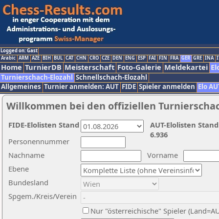
Logged on: Gast
Arabic
ARM
AZE
BIH
BUL
CAT
CHN
CRO
CZE
DEN
ENG
ESP
FAI
FIN
FRA
GER
GRE
INA
I
Home
TurnierDB
Meisterschaft
Foto-Galerie
Meldekartei
El
Turnierschach-Elozahl
Schnellschach-Elozahl
Allgemeines
Turnier anmelden: AUT
FIDE
Spieler anmelden
Elo AU
Willkommen bei den offiziellen Turnierscha
FIDE-Elolisten Stand
AUT-Elolisten Stand
6.936
Personennummer
Nachname
Vorname
Ebene
Bundesland
Spgem./Kreis/Verein
Nur "österreichische" Spieler (Land=A