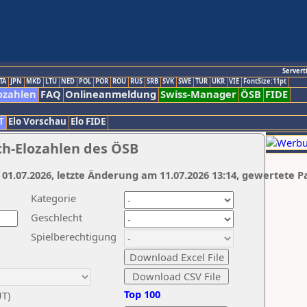
Servert
TA
JPN
MKD
LTU
NED
POL
POR
ROU
RUS
SRB
SVK
SWE
TUR
UKR
VIE
FontSize:11pt
ozahlen
FAQ
Onlineanmeldung
Swiss-Manager
ÖSB
FIDE
T
Elo Vorschau
Elo FIDE
ch-Elozahlen des ÖSB
 01.07.2026, letzte Änderung am 11.07.2026 13:14, gewertete P
Kategorie
Geschlecht
Spielberechtigung
Top 100
UT)