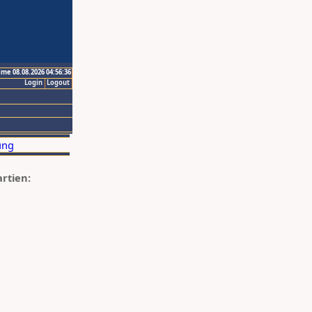
ime 08.08.2026 04:56:36
Login
Logout
artien: