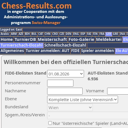
Logged on: Gast
Arabic
ARM
AZE
BIH
BUL
CAT
CHN
CRO
CZE
DEN
ENG
ESP
FAI
FIN
FRA
GER
GRE
INA
I
Home
TurnierDB
Meisterschaft
Foto-Galerie
Meldekartei
El
Turnierschach-Elozahl
Schnellschach-Elozahl
Allgemeines
Turnier anmelden: AUT
FIDE
Spieler anmelden
Elo AU
Willkommen bei den offiziellen Turnierscha
FIDE-Elolisten Stand
AUT-Elolisten Stand
6.936
Personennummer
Nachname
Vorname
Ebene
Bundesland
Spgem./Kreis/Verein
Nur "österreichische" Spieler (Land=A