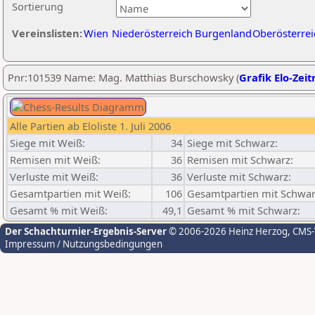
Sortierung
Vereinslisten:
Wien
Niederösterreich
Burgenland
Oberösterrei
Pnr:101539 Name: Mag. Matthias Burschowsky (
Grafik Elo-Zeit
Alle Partien ab Eloliste 1. Juli 2006
Siege mit Weiß:
34
Siege mit Schwarz:
Remisen mit Weiß:
36
Remisen mit Schwarz:
Verluste mit Weiß:
36
Verluste mit Schwarz:
Gesamtpartien mit Weiß:
106
Gesamtpartien mit Schwar
Gesamt % mit Weiß:
49,1
Gesamt % mit Schwarz:
Der Schachturnier-Ergebnis-Server
© 2006-2026 Heinz Herzog
, CMS
Impressum / Nutzungsbedingungen