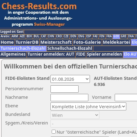
Logged on: Gast
Arabic
ARM
AZE
BIH
BUL
CAT
CHN
CRO
CZE
DEN
ENG
ESP
FAI
FIN
FRA
GER
GRE
INA
I
Home
TurnierDB
Meisterschaft
Foto-Galerie
Meldekartei
El
Turnierschach-Elozahl
Schnellschach-Elozahl
Allgemeines
Turnier anmelden: AUT
FIDE
Spieler anmelden
Elo AU
Willkommen bei den offiziellen Turnierscha
FIDE-Elolisten Stand
AUT-Elolisten Stand
6.936
Personennummer
Nachname
Vorname
Ebene
Bundesland
Spgem./Kreis/Verein
Nur "österreichische" Spieler (Land=A