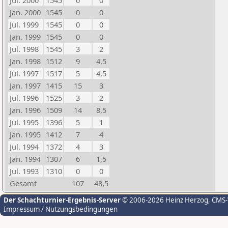
Jul. 2000
1545
0
0
Jan. 2000
1545
0
0
Jul. 1999
1545
0
0
Jan. 1999
1545
0
0
Jul. 1998
1545
3
2
Jan. 1998
1512
9
4,5
Jul. 1997
1517
5
4,5
Jan. 1997
1415
15
3
Jul. 1996
1525
3
2
Jan. 1996
1509
14
8,5
Jul. 1995
1396
5
1
Jan. 1995
1412
7
4
Jul. 1994
1372
4
3
Jan. 1994
1307
6
1,5
Jul. 1993
1310
0
0
Gesamt
107
48,5
Der Schachturnier-Ergebnis-Server
© 2006-2026 Heinz Herzog
, CMS
Impressum / Nutzungsbedingungen