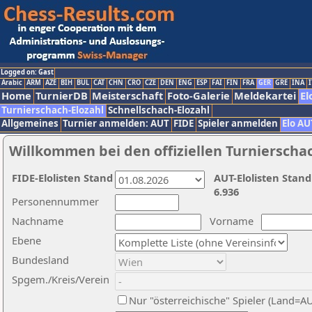
Logged on: Gast
Arabic
ARM
AZE
BIH
BUL
CAT
CHN
CRO
CZE
DEN
ENG
ESP
FAI
FIN
FRA
GER
GRE
INA
I
Home
TurnierDB
Meisterschaft
Foto-Galerie
Meldekartei
El
Turnierschach-Elozahl
Schnellschach-Elozahl
Allgemeines
Turnier anmelden: AUT
FIDE
Spieler anmelden
Elo AU
Willkommen bei den offiziellen Turnierscha
FIDE-Elolisten Stand
AUT-Elolisten Stand
6.936
Personennummer
Nachname
Vorname
Ebene
Bundesland
Spgem./Kreis/Verein
Nur "österreichische" Spieler (Land=A