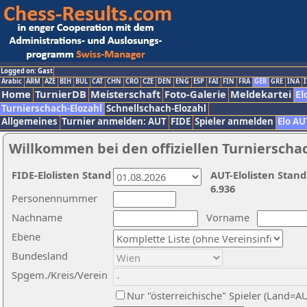
Logged on: Gast
Arabic
ARM
AZE
BIH
BUL
CAT
CHN
CRO
CZE
DEN
ENG
ESP
FAI
FIN
FRA
GER
GRE
INA
I
Home
TurnierDB
Meisterschaft
Foto-Galerie
Meldekartei
El
Turnierschach-Elozahl
Schnellschach-Elozahl
Allgemeines
Turnier anmelden: AUT
FIDE
Spieler anmelden
Elo AU
Willkommen bei den offiziellen Turnierscha
FIDE-Elolisten Stand
AUT-Elolisten Stand
6.936
Personennummer
Nachname
Vorname
Ebene
Bundesland
Spgem./Kreis/Verein
Nur "österreichische" Spieler (Land=A