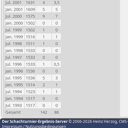
Jul. 2001
1631
4
3,5
Jan. 2001
1609
5
5
Jul. 2000
1575
9
7
Jan. 2000
1502
0
0
Jul. 1999
1502
1
0
Jan. 1999
1516
1
1
Jul. 1998
1511
1
0
Jan. 1998
1533
0
0
Jul. 1997
1533
0
0
Jul. 1996
1533
1
0,5
Jan. 1996
1536
0
0
Jul. 1995
1536
5
3
Jan. 1995
1514
2
1
Jul. 1994
1523
1
1
Jan. 1994
1517
0
0
Jul. 1993
1517
0
0
Gesamt
142
86
Der Schachturnier-Ergebnis-Server
© 2006-2026 Heinz Herzog
, CMS
Impressum / Nutzungsbedingungen