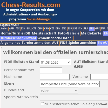
Logged on: Gast
Arabic
ARM
AZE
BIH
BUL
CAT
CHN
CRO
CZE
DEN
ENG
ESP
FAI
FIN
FRA
GER
GRE
INA
I
Home
TurnierDB
Meisterschaft
Foto-Galerie
Meldekartei
El
Turnierschach-Elozahl
Schnellschach-Elozahl
Allgemeines
Turnier anmelden: AUT
FIDE
Spieler anmelden
Elo AU
Willkommen bei den offiziellen Turnierscha
FIDE-Elolisten Stand
AUT-Elolisten Stand
6.936
Personennummer
Nachname
Vorname
Ebene
Bundesland
Spgem./Kreis/Verein
Nur "österreichische" Spieler (Land=A