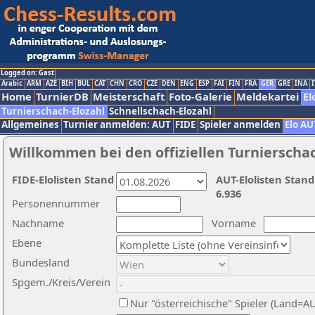
Logged on: Gast
Arabic
ARM
AZE
BIH
BUL
CAT
CHN
CRO
CZE
DEN
ENG
ESP
FAI
FIN
FRA
GER
GRE
INA
I
Home
TurnierDB
Meisterschaft
Foto-Galerie
Meldekartei
El
Turnierschach-Elozahl
Schnellschach-Elozahl
Allgemeines
Turnier anmelden: AUT
FIDE
Spieler anmelden
Elo AU
Willkommen bei den offiziellen Turnierscha
FIDE-Elolisten Stand
AUT-Elolisten Stand
6.936
Personennummer
Nachname
Vorname
Ebene
Bundesland
Spgem./Kreis/Verein
Nur "österreichische" Spieler (Land=A