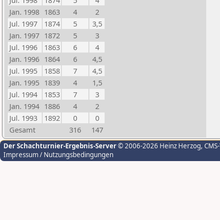
Jul. 1998
1874
5
4
Jan. 1998
1863
4
2
Jul. 1997
1874
5
3,5
Jan. 1997
1872
5
3
Jul. 1996
1863
6
4
Jan. 1996
1864
6
4,5
Jul. 1995
1858
7
4,5
Jan. 1995
1839
4
1,5
Jul. 1994
1853
7
3
Jan. 1994
1886
4
2
Jul. 1993
1892
0
0
Gesamt
316
147
Der Schachturnier-Ergebnis-Server
© 2006-2026 Heinz Herzog
, CMS
Impressum / Nutzungsbedingungen