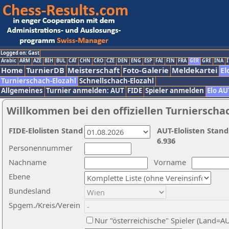
Logged on: Gast
Arabic
ARM
AZE
BIH
BUL
CAT
CHN
CRO
CZE
DEN
ENG
ESP
FAI
FIN
FRA
GER
GRE
INA
I
Home
TurnierDB
Meisterschaft
Foto-Galerie
Meldekartei
El
Turnierschach-Elozahl
Schnellschach-Elozahl
Allgemeines
Turnier anmelden: AUT
FIDE
Spieler anmelden
Elo AU
Willkommen bei den offiziellen Turnierscha
FIDE-Elolisten Stand
AUT-Elolisten Stand
6.936
Personennummer
Nachname
Vorname
Ebene
Bundesland
Spgem./Kreis/Verein
Nur "österreichische" Spieler (Land=A