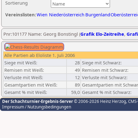
Sortierung
Vereinslisten:
Wien
Niederösterreich
Burgenland
Oberösterrei
Pnr:101177 Name: Georg Bonstingl (
Grafik Elo-Zeitreihe
,
Grafi
Alle Partien ab Eloliste 1. Juli 2006
Siege mit Weiß:
28
Siege mit Schwarz:
Remisen mit Weiß:
49
Remisen mit Schwarz:
Verluste mit Weiß:
12
Verluste mit Schwarz:
Gesamtpartien mit Weiß:
89
Gesamtpartien mit Schwar
Gesamt % mit Weiß:
59,0
Gesamt % mit Schwarz:
Der Schachturnier-Ergebnis-Server
© 2006-2026 Heinz Herzog
, CMS
Impressum / Nutzungsbedingungen