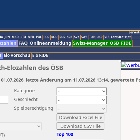
Servert
TA
JPN
MKD
LTU
NED
POL
POR
ROU
RUS
SRB
SVK
SWE
TUR
UKR
VIE
FontSize:11pt
ozahlen
FAQ
Onlineanmeldung
Swiss-Manager
ÖSB
FIDE
T
Elo Vorschau
Elo FIDE
ch-Elozahlen des ÖSB
 01.07.2026, letzte Änderung am 11.07.2026 13:14, gewertete P
Kategorie
Geschlecht
Spielberechtigung
Top 100
UT)