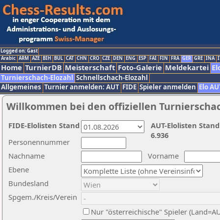
Logged on: Gast
Arabic
ARM
AZE
BIH
BUL
CAT
CHN
CRO
CZE
DEN
ENG
ESP
FAI
FIN
FRA
GER
GRE
INA
I
Home
TurnierDB
Meisterschaft
Foto-Galerie
Meldekartei
El
Turnierschach-Elozahl
Schnellschach-Elozahl
Allgemeines
Turnier anmelden: AUT
FIDE
Spieler anmelden
Elo AU
Willkommen bei den offiziellen Turnierscha
FIDE-Elolisten Stand
AUT-Elolisten Stand
6.936
Personennummer
Nachname
Vorname
Ebene
Bundesland
Spgem./Kreis/Verein
Nur "österreichische" Spieler (Land=A