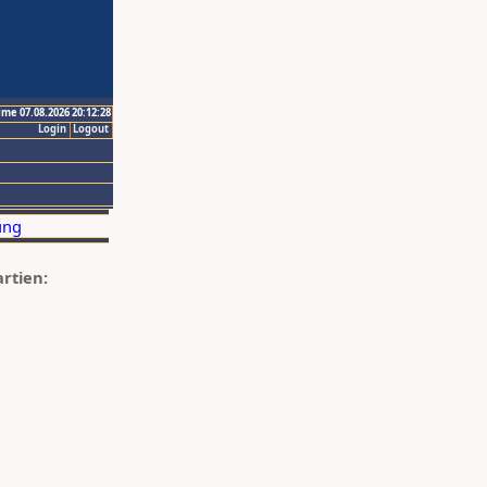
ime 07.08.2026 20:12:28
Login
Logout
artien: