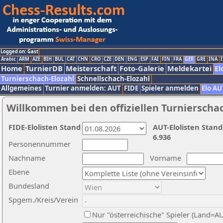
Logged on: Gast
Arabic
ARM
AZE
BIH
BUL
CAT
CHN
CRO
CZE
DEN
ENG
ESP
FAI
FIN
FRA
GER
GRE
INA
I
Home
TurnierDB
Meisterschaft
Foto-Galerie
Meldekartei
El
Turnierschach-Elozahl
Schnellschach-Elozahl
Allgemeines
Turnier anmelden: AUT
FIDE
Spieler anmelden
Elo AU
Willkommen bei den offiziellen Turnierscha
FIDE-Elolisten Stand
AUT-Elolisten Stand
6.936
Personennummer
Nachname
Vorname
Ebene
Bundesland
Spgem./Kreis/Verein
Nur "österreichische" Spieler (Land=A