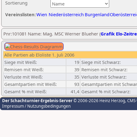
Sortierung
Vereinslisten:
Wien
Niederösterreich
Burgenland
Oberösterrei
Pnr:101081 Name: Mag. MSC Werner Blueher (
Grafik Elo-Zeitr
Alle Partien ab Eloliste 1. Juli 2006
Siege mit Weiß:
19
Siege mit Schwarz:
Remisen mit Weiß:
39
Remisen mit Schwarz:
Verluste mit Weiß:
35
Verluste mit Schwarz:
Gesamtpartien mit Weiß:
93
Gesamtpartien mit Schwar
Gesamt % mit Weiß:
41,4
Gesamt % mit Schwarz:
Der Schachturnier-Ergebnis-Server
© 2006-2026 Heinz Herzog
, CMS
Impressum / Nutzungsbedingungen