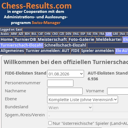
Logged on: Gast
Arabic
ARM
AZE
BIH
BUL
CAT
CHN
CRO
CZE
DEN
ENG
ESP
FAI
FIN
FRA
GER
GRE
INA
I
Home
TurnierDB
Meisterschaft
Foto-Galerie
Meldekartei
El
Turnierschach-Elozahl
Schnellschach-Elozahl
Allgemeines
Turnier anmelden: AUT
FIDE
Spieler anmelden
Elo AU
Willkommen bei den offiziellen Turnierscha
FIDE-Elolisten Stand
AUT-Elolisten Stand
6.936
Personennummer
Nachname
Vorname
Ebene
Bundesland
Spgem./Kreis/Verein
Nur "österreichische" Spieler (Land=A