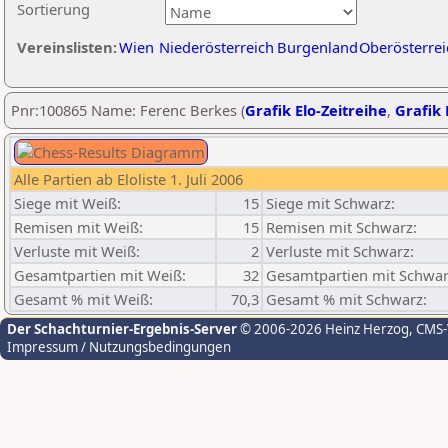
Sortierung
Vereinslisten:
Wien
Niederösterreich
Burgenland
Oberösterrei
Pnr:100865 Name: Ferenc Berkes (
Grafik Elo-Zeitreihe
,
Grafik 
Alle Partien ab Eloliste 1. Juli 2006
Siege mit Weiß:
15
Siege mit Schwarz:
Remisen mit Weiß:
15
Remisen mit Schwarz:
Verluste mit Weiß:
2
Verluste mit Schwarz:
Gesamtpartien mit Weiß:
32
Gesamtpartien mit Schwar
Gesamt % mit Weiß:
70,3
Gesamt % mit Schwarz:
Der Schachturnier-Ergebnis-Server
© 2006-2026 Heinz Herzog
, CMS
Impressum / Nutzungsbedingungen