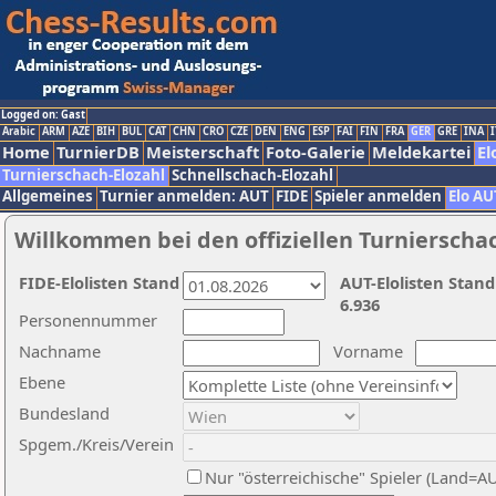
Logged on: Gast
Arabic
ARM
AZE
BIH
BUL
CAT
CHN
CRO
CZE
DEN
ENG
ESP
FAI
FIN
FRA
GER
GRE
INA
I
Home
TurnierDB
Meisterschaft
Foto-Galerie
Meldekartei
El
Turnierschach-Elozahl
Schnellschach-Elozahl
Allgemeines
Turnier anmelden: AUT
FIDE
Spieler anmelden
Elo AU
Willkommen bei den offiziellen Turnierscha
FIDE-Elolisten Stand
AUT-Elolisten Stand
6.936
Personennummer
Nachname
Vorname
Ebene
Bundesland
Spgem./Kreis/Verein
Nur "österreichische" Spieler (Land=A