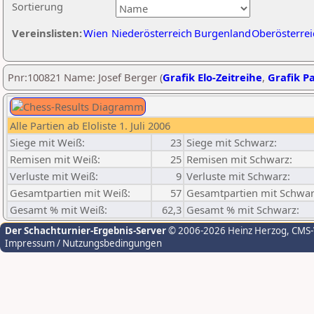
Sortierung
Vereinslisten:
Wien
Niederösterreich
Burgenland
Oberösterrei
Pnr:100821 Name: Josef Berger (
Grafik Elo-Zeitreihe
,
Grafik Pa
Alle Partien ab Eloliste 1. Juli 2006
Siege mit Weiß:
23
Siege mit Schwarz:
Remisen mit Weiß:
25
Remisen mit Schwarz:
Verluste mit Weiß:
9
Verluste mit Schwarz:
Gesamtpartien mit Weiß:
57
Gesamtpartien mit Schwar
Gesamt % mit Weiß:
62,3
Gesamt % mit Schwarz:
Der Schachturnier-Ergebnis-Server
© 2006-2026 Heinz Herzog
, CMS
Impressum / Nutzungsbedingungen