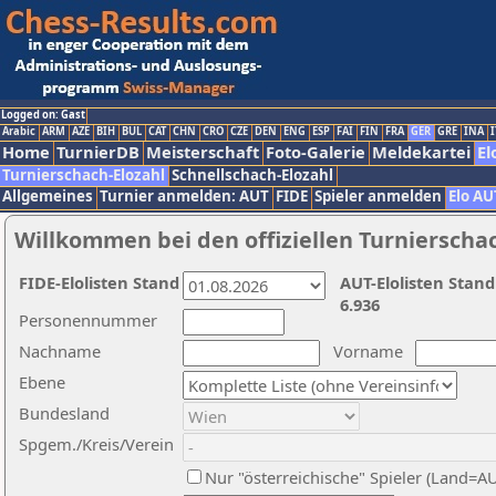
Logged on: Gast
Arabic
ARM
AZE
BIH
BUL
CAT
CHN
CRO
CZE
DEN
ENG
ESP
FAI
FIN
FRA
GER
GRE
INA
I
Home
TurnierDB
Meisterschaft
Foto-Galerie
Meldekartei
El
Turnierschach-Elozahl
Schnellschach-Elozahl
Allgemeines
Turnier anmelden: AUT
FIDE
Spieler anmelden
Elo AU
Willkommen bei den offiziellen Turnierscha
FIDE-Elolisten Stand
AUT-Elolisten Stand
6.936
Personennummer
Nachname
Vorname
Ebene
Bundesland
Spgem./Kreis/Verein
Nur "österreichische" Spieler (Land=A