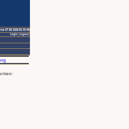
ime 07.08.2026 05:35:09
Login
Logout
artien: