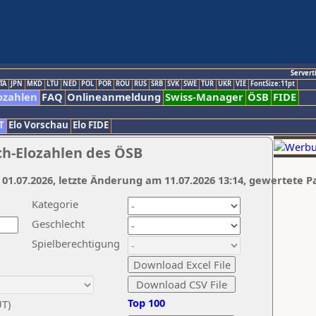
Servert
TA
JPN
MKD
LTU
NED
POL
POR
ROU
RUS
SRB
SVK
SWE
TUR
UKR
VIE
FontSize:11pt
ozahlen
FAQ
Onlineanmeldung
Swiss-Manager
ÖSB
FIDE
T
Elo Vorschau
Elo FIDE
ch-Elozahlen des ÖSB
 01.07.2026, letzte Änderung am 11.07.2026 13:14, gewertete P
Kategorie
Geschlecht
Spielberechtigung
Top 100
UT)