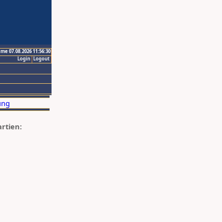
ime 07.08.2026 11:56:30
Login
Logout
artien: