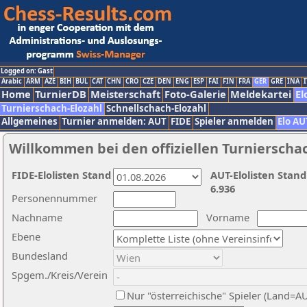
Logged on: Gast
Arabic
ARM
AZE
BIH
BUL
CAT
CHN
CRO
CZE
DEN
ENG
ESP
FAI
FIN
FRA
GER
GRE
INA
I
Home
TurnierDB
Meisterschaft
Foto-Galerie
Meldekartei
El
Turnierschach-Elozahl
Schnellschach-Elozahl
Allgemeines
Turnier anmelden: AUT
FIDE
Spieler anmelden
Elo AU
Willkommen bei den offiziellen Turnierscha
FIDE-Elolisten Stand
AUT-Elolisten Stand
6.936
Personennummer
Nachname
Vorname
Ebene
Bundesland
Spgem./Kreis/Verein
Nur "österreichische" Spieler (Land=A