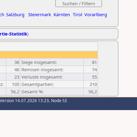
ch
Salzburg
Steiermark
Kärnten
Tirol
Vorarlberg
tie-Statistik
)
36
Siege insgesamt:
81
46
Remisen insgesamt:
74
23
Verluste insgesamt:
55
z:
105
Gesamtpartien:
210
56,2
Gesamt %:
56,2
-Version 14.07.2026 13:23, Node S3