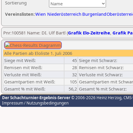
Sortierung
Vereinslisten:
Wien
Niederösterreich
Burgenland
Oberösterrei
Pnr:100581 Name: DI. Ulf Bartl (
Grafik Elo-Zeitreihe
,
Grafik Par
Alle Partien ab Eloliste 1. Juli 2006
Siege mit Weiß:
45
Siege mit Schwarz:
Remisen mit Weiß:
28
Remisen mit Schwarz:
Verluste mit Weiß:
32
Verluste mit Schwarz:
Gesamtpartien mit Weiß:
105
Gesamtpartien mit Schwar
Gesamt % mit Weiß:
56,2
Gesamt % mit Schwarz:
Der Schachturnier-Ergebnis-Server
© 2006-2026 Heinz Herzog
, CMS
Impressum / Nutzungsbedingungen