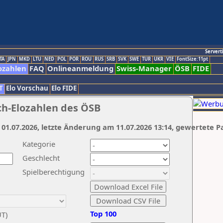
Servert
TA
JPN
MKD
LTU
NED
POL
POR
ROU
RUS
SRB
SVK
SWE
TUR
UKR
VIE
FontSize:11pt
ozahlen
FAQ
Onlineanmeldung
Swiss-Manager
ÖSB
FIDE
T
Elo Vorschau
Elo FIDE
ch-Elozahlen des ÖSB
 01.07.2026, letzte Änderung am 11.07.2026 13:14, gewertete P
Kategorie
Geschlecht
Spielberechtigung
Top 100
UT)