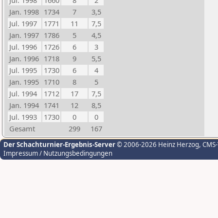
Jul. 1998
1660
8
2
Jan. 1998
1734
7
3,5
Jul. 1997
1771
11
7,5
Jan. 1997
1786
5
4,5
Jul. 1996
1726
6
3
Jan. 1996
1718
9
5,5
Jul. 1995
1730
6
4
Jan. 1995
1710
8
5
Jul. 1994
1712
17
7,5
Jan. 1994
1741
12
8,5
Jul. 1993
1730
0
0
Gesamt
299
167
Der Schachturnier-Ergebnis-Server
© 2006-2026 Heinz Herzog
, CMS
Impressum / Nutzungsbedingungen