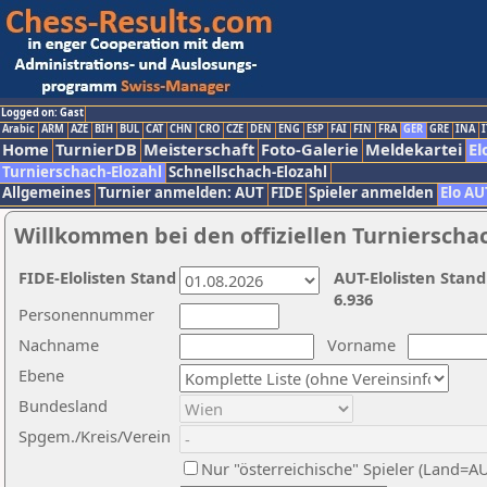
Logged on: Gast
Arabic
ARM
AZE
BIH
BUL
CAT
CHN
CRO
CZE
DEN
ENG
ESP
FAI
FIN
FRA
GER
GRE
INA
I
Home
TurnierDB
Meisterschaft
Foto-Galerie
Meldekartei
El
Turnierschach-Elozahl
Schnellschach-Elozahl
Allgemeines
Turnier anmelden: AUT
FIDE
Spieler anmelden
Elo AU
Willkommen bei den offiziellen Turnierscha
FIDE-Elolisten Stand
AUT-Elolisten Stand
6.936
Personennummer
Nachname
Vorname
Ebene
Bundesland
Spgem./Kreis/Verein
Nur "österreichische" Spieler (Land=A