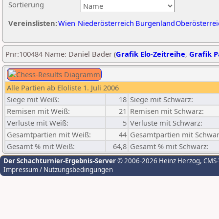
Sortierung
Vereinslisten:
Wien
Niederösterreich
Burgenland
Oberösterrei
Pnr:100484 Name: Daniel Bader (
Grafik Elo-Zeitreihe
,
Grafik P
Alle Partien ab Eloliste 1. Juli 2006
Siege mit Weiß:
18
Siege mit Schwarz:
Remisen mit Weiß:
21
Remisen mit Schwarz:
Verluste mit Weiß:
5
Verluste mit Schwarz:
Gesamtpartien mit Weiß:
44
Gesamtpartien mit Schwar
Gesamt % mit Weiß:
64,8
Gesamt % mit Schwarz:
Der Schachturnier-Ergebnis-Server
© 2006-2026 Heinz Herzog
, CMS
Impressum / Nutzungsbedingungen