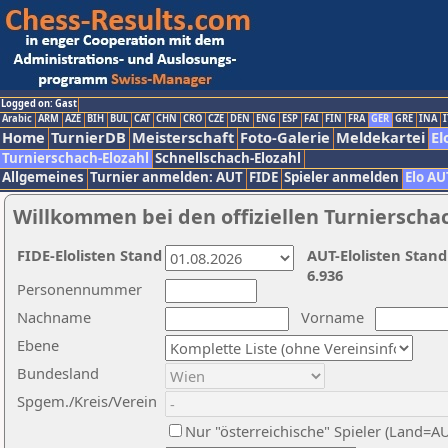
Logged on: Gast
Arabic
ARM
AZE
BIH
BUL
CAT
CHN
CRO
CZE
DEN
ENG
ESP
FAI
FIN
FRA
GER
GRE
INA
I
Home
TurnierDB
Meisterschaft
Foto-Galerie
Meldekartei
El
Turnierschach-Elozahl
Schnellschach-Elozahl
Allgemeines
Turnier anmelden: AUT
FIDE
Spieler anmelden
Elo AU
Willkommen bei den offiziellen Turnierscha
FIDE-Elolisten Stand
AUT-Elolisten Stand
6.936
Personennummer
Nachname
Vorname
Ebene
Bundesland
Spgem./Kreis/Verein
Nur "österreichische" Spieler (Land=A