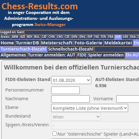
Logged on: Gast
Arabic
ARM
AZE
BIH
BUL
CAT
CHN
CRO
CZE
DEN
ENG
ESP
FAI
FIN
FRA
GER
GRE
INA
I
Home
TurnierDB
Meisterschaft
Foto-Galerie
Meldekartei
El
Turnierschach-Elozahl
Schnellschach-Elozahl
Allgemeines
Turnier anmelden: AUT
FIDE
Spieler anmelden
Elo AU
Willkommen bei den offiziellen Turnierscha
FIDE-Elolisten Stand
AUT-Elolisten Stand
6.936
Personennummer
Nachname
Vorname
Ebene
Bundesland
Spgem./Kreis/Verein
Nur "österreichische" Spieler (Land=A