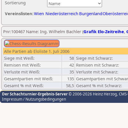
Sortierung
Vereinslisten:
Wien
Niederösterreich
Burgenland
Oberösterrei
Pnr:100467 Name: Ing. Wilhelm Bachler (
Grafik Elo-Zeitreihe
,
Alle Partien ab Eloliste 1. Juli 2006
Siege mit Weiß:
58
Siege mit Schwarz:
Remisen mit Weiß:
42
Remisen mit Schwarz:
Verluste mit Weiß:
35
Verluste mit Schwarz:
Gesamtpartien mit Weiß:
135
Gesamtpartien mit Schwar
Gesamt % mit Weiß:
58,5
Gesamt % mit Schwarz:
Der Schachturnier-Ergebnis-Server
© 2006-2026 Heinz Herzog
, CMS
Impressum / Nutzungsbedingungen