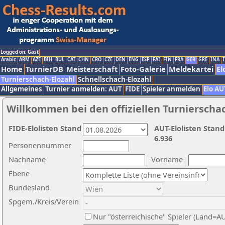
Logged on: Gast
Arabic
ARM
AZE
BIH
BUL
CAT
CHN
CRO
CZE
DEN
ENG
ESP
FAI
FIN
FRA
GER
GRE
INA
I
Home
TurnierDB
Meisterschaft
Foto-Galerie
Meldekartei
El
Turnierschach-Elozahl
Schnellschach-Elozahl
Allgemeines
Turnier anmelden: AUT
FIDE
Spieler anmelden
Elo AU
Willkommen bei den offiziellen Turnierscha
FIDE-Elolisten Stand
AUT-Elolisten Stand
6.936
Personennummer
Nachname
Vorname
Ebene
Bundesland
Spgem./Kreis/Verein
Nur "österreichische" Spieler (Land=A