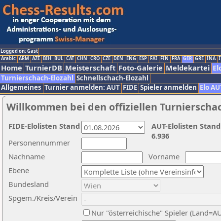
Logged on: Gast
Arabic
ARM
AZE
BIH
BUL
CAT
CHN
CRO
CZE
DEN
ENG
ESP
FAI
FIN
FRA
GER
GRE
INA
I
Home
TurnierDB
Meisterschaft
Foto-Galerie
Meldekartei
El
Turnierschach-Elozahl
Schnellschach-Elozahl
Allgemeines
Turnier anmelden: AUT
FIDE
Spieler anmelden
Elo AU
Willkommen bei den offiziellen Turnierscha
FIDE-Elolisten Stand
AUT-Elolisten Stand
6.936
Personennummer
Nachname
Vorname
Ebene
Bundesland
Spgem./Kreis/Verein
Nur "österreichische" Spieler (Land=A