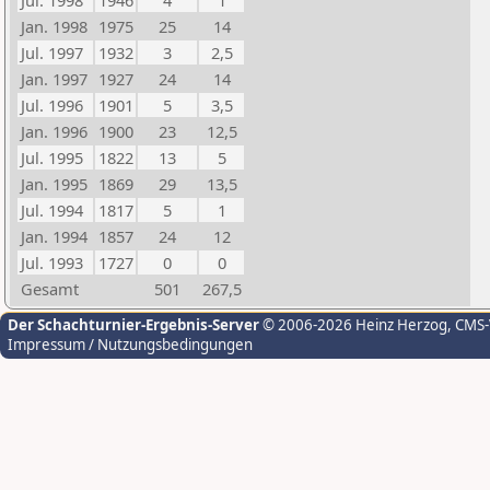
Jul. 1998
1946
4
1
Jan. 1998
1975
25
14
Jul. 1997
1932
3
2,5
Jan. 1997
1927
24
14
Jul. 1996
1901
5
3,5
Jan. 1996
1900
23
12,5
Jul. 1995
1822
13
5
Jan. 1995
1869
29
13,5
Jul. 1994
1817
5
1
Jan. 1994
1857
24
12
Jul. 1993
1727
0
0
Gesamt
501
267,5
Der Schachturnier-Ergebnis-Server
© 2006-2026 Heinz Herzog
, CMS
Impressum / Nutzungsbedingungen