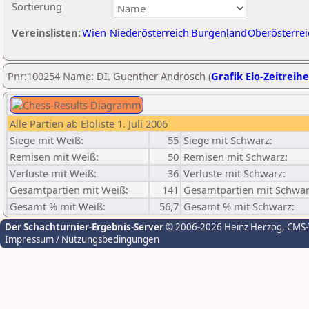
Sortierung
Vereinslisten:
Wien
Niederösterreich
Burgenland
Oberösterrei
Pnr:100254 Name: DI. Guenther Androsch (
Grafik Elo-Zeitreihe
Alle Partien ab Eloliste 1. Juli 2006
Siege mit Weiß:
55
Siege mit Schwarz:
Remisen mit Weiß:
50
Remisen mit Schwarz:
Verluste mit Weiß:
36
Verluste mit Schwarz:
Gesamtpartien mit Weiß:
141
Gesamtpartien mit Schwar
Gesamt % mit Weiß:
56,7
Gesamt % mit Schwarz:
Der Schachturnier-Ergebnis-Server
© 2006-2026 Heinz Herzog
, CMS
Impressum / Nutzungsbedingungen