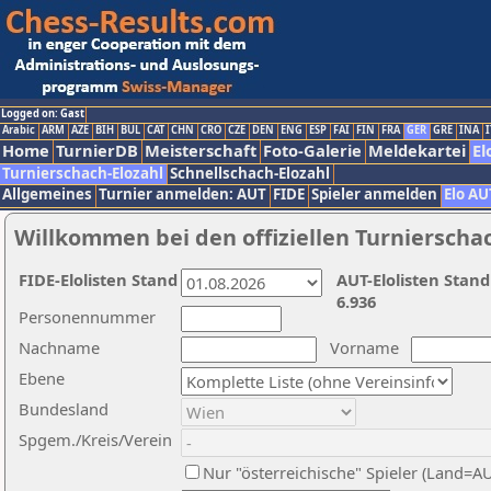
Logged on: Gast
Arabic
ARM
AZE
BIH
BUL
CAT
CHN
CRO
CZE
DEN
ENG
ESP
FAI
FIN
FRA
GER
GRE
INA
I
Home
TurnierDB
Meisterschaft
Foto-Galerie
Meldekartei
El
Turnierschach-Elozahl
Schnellschach-Elozahl
Allgemeines
Turnier anmelden: AUT
FIDE
Spieler anmelden
Elo AU
Willkommen bei den offiziellen Turnierscha
FIDE-Elolisten Stand
AUT-Elolisten Stand
6.936
Personennummer
Nachname
Vorname
Ebene
Bundesland
Spgem./Kreis/Verein
Nur "österreichische" Spieler (Land=A