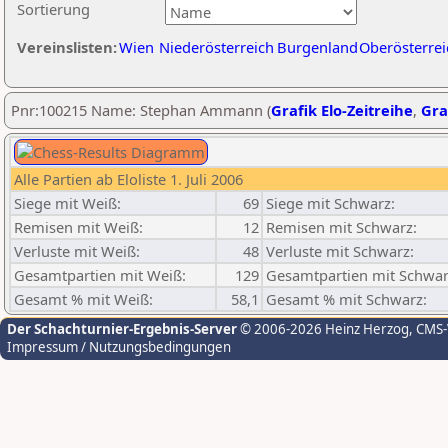
Sortierung
Vereinslisten:
Wien
Niederösterreich
Burgenland
Oberösterrei
Pnr:100215 Name: Stephan Ammann (
Grafik Elo-Zeitreihe
,
Gra
Alle Partien ab Eloliste 1. Juli 2006
Siege mit Weiß:
69
Siege mit Schwarz:
Remisen mit Weiß:
12
Remisen mit Schwarz:
Verluste mit Weiß:
48
Verluste mit Schwarz:
Gesamtpartien mit Weiß:
129
Gesamtpartien mit Schwar
Gesamt % mit Weiß:
58,1
Gesamt % mit Schwarz:
Der Schachturnier-Ergebnis-Server
© 2006-2026 Heinz Herzog
, CMS
Impressum / Nutzungsbedingungen