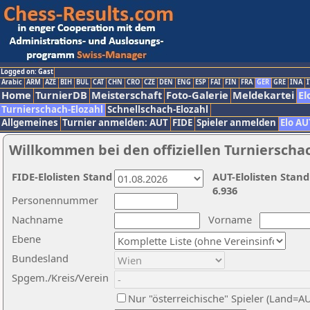
Logged on: Gast
Arabic
ARM
AZE
BIH
BUL
CAT
CHN
CRO
CZE
DEN
ENG
ESP
FAI
FIN
FRA
GER
GRE
INA
I
Home
TurnierDB
Meisterschaft
Foto-Galerie
Meldekartei
El
Turnierschach-Elozahl
Schnellschach-Elozahl
Allgemeines
Turnier anmelden: AUT
FIDE
Spieler anmelden
Elo AU
Willkommen bei den offiziellen Turnierscha
FIDE-Elolisten Stand
AUT-Elolisten Stand
6.936
Personennummer
Nachname
Vorname
Ebene
Bundesland
Spgem./Kreis/Verein
Nur "österreichische" Spieler (Land=A