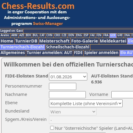
Logged on: Gast
Arabic
ARM
AZE
BIH
BUL
CAT
CHN
CRO
CZE
DEN
ENG
ESP
FAI
FIN
FRA
GER
GRE
INA
I
Home
TurnierDB
Meisterschaft
Foto-Galerie
Meldekartei
El
Turnierschach-Elozahl
Schnellschach-Elozahl
Allgemeines
Turnier anmelden: AUT
FIDE
Spieler anmelden
Elo AU
Willkommen bei den offiziellen Turnierscha
FIDE-Elolisten Stand
AUT-Elolisten Stand
6.936
Personennummer
Nachname
Vorname
Ebene
Bundesland
Spgem./Kreis/Verein
Nur "österreichische" Spieler (Land=A