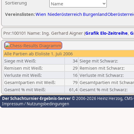
Sortierung
Vereinslisten:
Wien
Niederösterreich
Burgenland
Oberösterrei
Pnr:100101 Name: Ing. Gerhard Aigner (
Grafik Elo-Zeitreihe
,
G
Alle Partien ab Eloliste 1. Juli 2006
Siege mit Weiß:
34
Siege mit Schwarz:
Remisen mit Weiß:
29
Remisen mit Schwarz:
Verluste mit Weiß:
16
Verluste mit Schwarz:
Gesamtpartien mit Weiß:
79
Gesamtpartien mit Schwar
Gesamt % mit Weiß:
61,4
Gesamt % mit Schwarz:
Der Schachturnier-Ergebnis-Server
© 2006-2026 Heinz Herzog
, CMS
Impressum / Nutzungsbedingungen