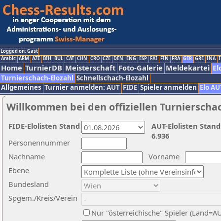
Logged on: Gast
Arabic
ARM
AZE
BIH
BUL
CAT
CHN
CRO
CZE
DEN
ENG
ESP
FAI
FIN
FRA
GER
GRE
INA
I
Home
TurnierDB
Meisterschaft
Foto-Galerie
Meldekartei
El
Turnierschach-Elozahl
Schnellschach-Elozahl
Allgemeines
Turnier anmelden: AUT
FIDE
Spieler anmelden
Elo AU
Willkommen bei den offiziellen Turnierscha
FIDE-Elolisten Stand
AUT-Elolisten Stand
6.936
Personennummer
Nachname
Vorname
Ebene
Bundesland
Spgem./Kreis/Verein
Nur "österreichische" Spieler (Land=A