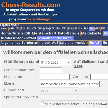
Logged on: Gast
Arabic
ARM
AZE
BIH
BUL
CAT
CHN
CRO
CZE
DEN
ENG
ESP
FAI
FIN
FRA
GER
GRE
INA
I
Home
TurnierDB
Meisterschaft
Foto-Galerie
Meldekartei
El
Turnierschach-Elozahl
Schnellschach-Elozahl
Allgemeines
Turnier anmelden: AUT
Spieler anmelden
Elo AUT
Elo
Willkommen bei den offiziellen Schnellscha
FIDE-Elolisten Stand
AUT-Elolisten Stand
2.303
Personennummer
Nachname
Vorname
Ebene
Bundesland
Spgem./Kreis/Verein
Nur "österreichische" Spieler (Land=A