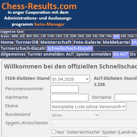
Logged on: Gast
Arabic
ARM
AZE
BIH
BUL
CAT
CHN
CRO
CZE
DEN
ENG
ESP
FAI
FIN
FRA
GER
GRE
INA
I
Home
TurnierDB
Meisterschaft
Foto-Galerie
Meldekartei
El
Turnierschach-Elozahl
Schnellschach-Elozahl
Allgemeines
Turnier anmelden: AUT
Spieler anmelden
Elo AUT
Elo
Willkommen bei den offiziellen Schnellscha
FIDE-Elolisten Stand
AUT-Elolisten Stand
2.226
Personennummer
Nachname
Vorname
Ebene
Bundesland
Spgem./Kreis/Verein
Nur "österreichische" Spieler (Land=A