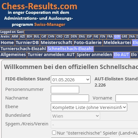
Logged on: Gast
Arabic
ARM
AZE
BIH
BUL
CAT
CHN
CRO
CZE
DEN
ENG
ESP
FAI
FIN
FRA
GER
GRE
INA
I
Home
TurnierDB
Meisterschaft
Foto-Galerie
Meldekartei
El
Turnierschach-Elozahl
Schnellschach-Elozahl
Allgemeines
Turnier anmelden: AUT
Spieler anmelden
Elo AUT
Elo
Willkommen bei den offiziellen Schnellscha
FIDE-Elolisten Stand
AUT-Elolisten Stand
2.226
Personennummer
Nachname
Vorname
Ebene
Bundesland
Spgem./Kreis/Verein
Nur "österreichische" Spieler (Land=A