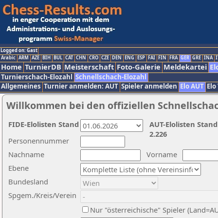
Logged on: Gast
Arabic
ARM
AZE
BIH
BUL
CAT
CHN
CRO
CZE
DEN
ENG
ESP
FAI
FIN
FRA
GER
GRE
INA
I
Home
TurnierDB
Meisterschaft
Foto-Galerie
Meldekartei
El
Turnierschach-Elozahl
Schnellschach-Elozahl
Allgemeines
Turnier anmelden: AUT
Spieler anmelden
Elo AUT
Elo
Willkommen bei den offiziellen Schnellscha
FIDE-Elolisten Stand
AUT-Elolisten Stand
2.226
Personennummer
Nachname
Vorname
Ebene
Bundesland
Spgem./Kreis/Verein
Nur "österreichische" Spieler (Land=A