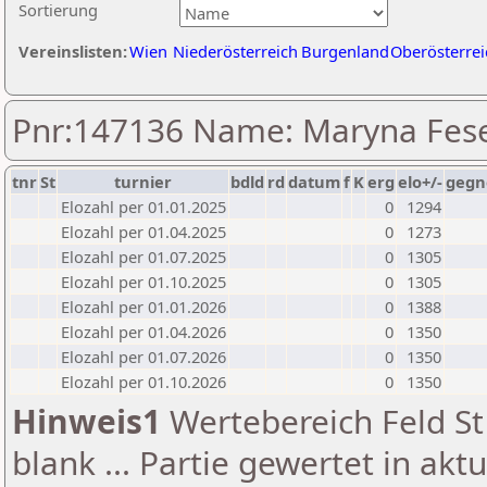
Sortierung
Vereinslisten:
Wien
Niederösterreich
Burgenland
Oberösterrei
Pnr:147136 Name: Maryna Fes
tnr
St
turnier
bdld
rd
datum
f
K
erg
elo+/-
gegn
Elozahl per 01.01.2025
0
1294
Elozahl per 01.04.2025
0
1273
Elozahl per 01.07.2025
0
1305
Elozahl per 01.10.2025
0
1305
Elozahl per 01.01.2026
0
1388
Elozahl per 01.04.2026
0
1350
Elozahl per 01.07.2026
0
1350
Elozahl per 01.10.2026
0
1350
Hinweis1
Wertebereich Feld St 
blank ... Partie gewertet in akt