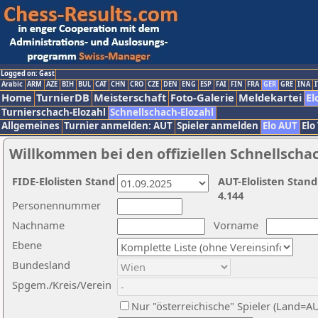
Logged on: Gast
Arabic
ARM
AZE
BIH
BUL
CAT
CHN
CRO
CZE
DEN
ENG
ESP
FAI
FIN
FRA
GER
GRE
INA
I
Home
TurnierDB
Meisterschaft
Foto-Galerie
Meldekartei
El
Turnierschach-Elozahl
Schnellschach-Elozahl
Allgemeines
Turnier anmelden: AUT
Spieler anmelden
Elo AUT
Elo
Willkommen bei den offiziellen Schnellscha
FIDE-Elolisten Stand
AUT-Elolisten Stand
4.144
Personennummer
Nachname
Vorname
Ebene
Bundesland
Spgem./Kreis/Verein
Nur "österreichische" Spieler (Land=A