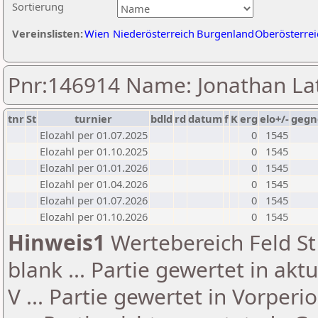
Sortierung
Vereinslisten:
Wien
Niederösterreich
Burgenland
Oberösterrei
Pnr:146914 Name: Jonathan La
tnr
St
turnier
bdld
rd
datum
f
K
erg
elo+/-
gegn
Elozahl per 01.07.2025
0
1545
Elozahl per 01.10.2025
0
1545
Elozahl per 01.01.2026
0
1545
Elozahl per 01.04.2026
0
1545
Elozahl per 01.07.2026
0
1545
Elozahl per 01.10.2026
0
1545
Hinweis1
Wertebereich Feld St 
blank ... Partie gewertet in akt
V ... Partie gewertet in Vorperi