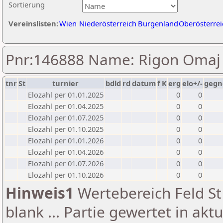
Sortierung
Vereinslisten:
Wien
Niederösterreich
Burgenland
Oberösterrei
Pnr:146888 Name: Rigon Omaj
tnr
St
turnier
bdld
rd
datum
f
K
erg
elo+/-
gegn
Elozahl per 01.01.2025
0
0
Elozahl per 01.04.2025
0
0
Elozahl per 01.07.2025
0
0
Elozahl per 01.10.2025
0
0
Elozahl per 01.01.2026
0
0
Elozahl per 01.04.2026
0
0
Elozahl per 01.07.2026
0
0
Elozahl per 01.10.2026
0
0
Hinweis1
Wertebereich Feld St 
blank ... Partie gewertet in akt