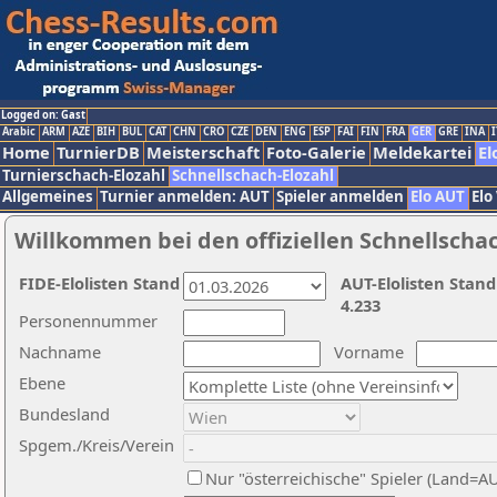
Logged on: Gast
Arabic
ARM
AZE
BIH
BUL
CAT
CHN
CRO
CZE
DEN
ENG
ESP
FAI
FIN
FRA
GER
GRE
INA
I
Home
TurnierDB
Meisterschaft
Foto-Galerie
Meldekartei
El
Turnierschach-Elozahl
Schnellschach-Elozahl
Allgemeines
Turnier anmelden: AUT
Spieler anmelden
Elo AUT
Elo
Willkommen bei den offiziellen Schnellscha
FIDE-Elolisten Stand
AUT-Elolisten Stand
4.233
Personennummer
Nachname
Vorname
Ebene
Bundesland
Spgem./Kreis/Verein
Nur "österreichische" Spieler (Land=A