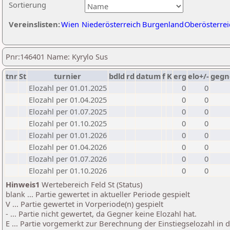
Sortierung
Vereinslisten:
Wien
Niederösterreich
Burgenland
Oberösterrei
Pnr:146401 Name: Kyrylo Sus
tnr
St
turnier
bdld
rd
datum
f
K
erg
elo+/-
gegn
Elozahl per 01.01.2025
0
0
Elozahl per 01.04.2025
0
0
Elozahl per 01.07.2025
0
0
Elozahl per 01.10.2025
0
0
Elozahl per 01.01.2026
0
0
Elozahl per 01.04.2026
0
0
Elozahl per 01.07.2026
0
0
Elozahl per 01.10.2026
0
0
Hinweis1
Wertebereich Feld St (Status)
blank ... Partie gewertet in aktueller Periode gespielt
V ... Partie gewertet in Vorperiode(n) gespielt
- ... Partie nicht gewertet, da Gegner keine Elozahl hat.
E ... Partie vorgemerkt zur Berechnung der Einstiegselozahl in