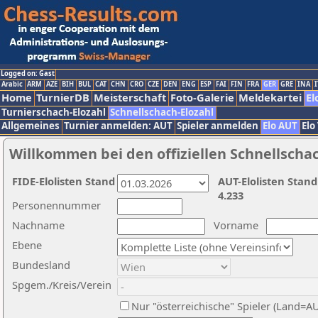
Logged on: Gast
Arabic
ARM
AZE
BIH
BUL
CAT
CHN
CRO
CZE
DEN
ENG
ESP
FAI
FIN
FRA
GER
GRE
INA
I
Home
TurnierDB
Meisterschaft
Foto-Galerie
Meldekartei
El
Turnierschach-Elozahl
Schnellschach-Elozahl
Allgemeines
Turnier anmelden: AUT
Spieler anmelden
Elo AUT
Elo
Willkommen bei den offiziellen Schnellscha
FIDE-Elolisten Stand
AUT-Elolisten Stand
4.233
Personennummer
Nachname
Vorname
Ebene
Bundesland
Spgem./Kreis/Verein
Nur "österreichische" Spieler (Land=A