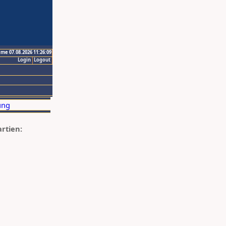
ime 07.08.2026 11:26:09
Login
Logout
artien: