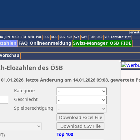
Servert
TA
JPN
MKD
LTU
NED
POL
POR
ROU
RUS
SRB
SVK
SWE
TUR
UKR
VIE
FontSize:11pt
ozahlen
FAQ
Onlineanmeldung
Swiss-Manager
ÖSB
FIDE
 Vorschau
ch-Elozahlen des ÖSB
 01.01.2026, letzte Änderung am 14.01.2026 09:08, gewertete P
Kategorie
Geschlecht
Spielberechtigung
Top 100
UT)