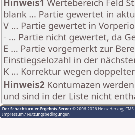
Hinweis1
Wertebereich Feld St 
blank ... Partie gewertet in akt
V ... Partie gewertet in Vorperi
- ... Partie nicht gewertet, da 
E ... Partie vorgemerkt zur Be
Einstiegselozahl in der nächst
K ... Korrektur wegen doppelt
Hinweis2
Kontumazen werden g
und sind in der Liste nicht enth
Der Schachturnier-Ergebnis-Server
© 2006-2026 Heinz Herzog
, CMS
Impressum / Nutzungsbedingungen