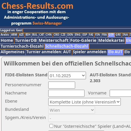
Logged on: Gast
Arabic
ARM
AZE
BIH
BUL
CAT
CHN
CRO
CZE
DEN
ENG
ESP
FAI
FIN
FRA
GER
GRE
INA
I
Home
TurnierDB
Meisterschaft
Foto-Galerie
Meldekartei
El
Turnierschach-Elozahl
Schnellschach-Elozahl
Allgemeines
Turnier anmelden: AUT
Spieler anmelden
Elo AUT
Elo
Willkommen bei den offiziellen Schnellscha
FIDE-Elolisten Stand
AUT-Elolisten Stand
2.303
Personennummer
Nachname
Vorname
Ebene
Bundesland
Spgem./Kreis/Verein
Nur "österreichische" Spieler (Land=A