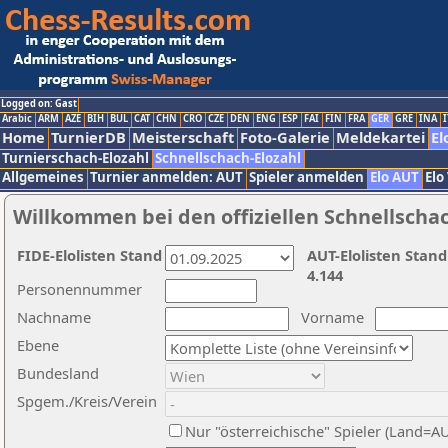
Logged on: Gast
Arabic
ARM
AZE
BIH
BUL
CAT
CHN
CRO
CZE
DEN
ENG
ESP
FAI
FIN
FRA
GER
GRE
INA
I
Home
TurnierDB
Meisterschaft
Foto-Galerie
Meldekartei
El
Turnierschach-Elozahl
Schnellschach-Elozahl
Allgemeines
Turnier anmelden: AUT
Spieler anmelden
Elo AUT
Elo
Willkommen bei den offiziellen Schnellscha
FIDE-Elolisten Stand
AUT-Elolisten Stand
4.144
Personennummer
Nachname
Vorname
Ebene
Bundesland
Spgem./Kreis/Verein
Nur "österreichische" Spieler (Land=A