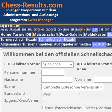
Logged on: Gast
Arabic
ARM
AZE
BIH
BUL
CAT
CHN
CRO
CZE
DEN
ENG
ESP
FAI
FIN
FRA
GER
GRE
INA
I
Home
TurnierDB
Meisterschaft
Foto-Galerie
Meldekartei
El
Turnierschach-Elozahl
Schnellschach-Elozahl
Allgemeines
Turnier anmelden: AUT
Spieler anmelden
Elo AUT
Elo
Willkommen bei den offiziellen Schnellscha
FIDE-Elolisten Stand
AUT-Elolisten Stand
4.144
Personennummer
Nachname
Vorname
Ebene
Bundesland
Spgem./Kreis/Verein
Nur "österreichische" Spieler (Land=A