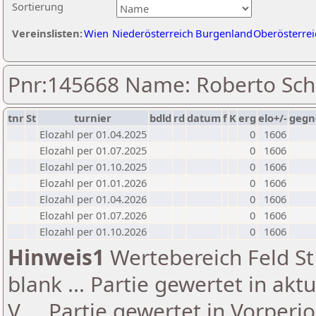
Sortierung
Vereinslisten:
Wien
Niederösterreich
Burgenland
Oberösterrei
Pnr:145668 Name: Roberto Sc
tnr
St
turnier
bdld
rd
datum
f
K
erg
elo+/-
gegn
Elozahl per 01.04.2025
0
1606
Elozahl per 01.07.2025
0
1606
Elozahl per 01.10.2025
0
1606
Elozahl per 01.01.2026
0
1606
Elozahl per 01.04.2026
0
1606
Elozahl per 01.07.2026
0
1606
Elozahl per 01.10.2026
0
1606
Hinweis1
Wertebereich Feld St 
blank ... Partie gewertet in akt
V ... Partie gewertet in Vorperi