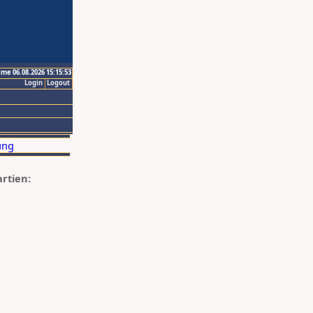
ime 06.08.2026 15:15:53
Login
Logout
artien: