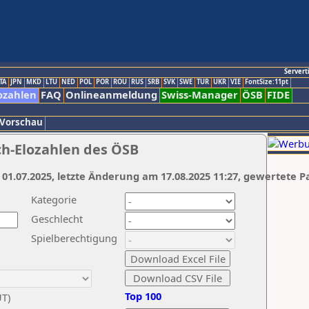
Servert
TA
JPN
MKD
LTU
NED
POL
POR
ROU
RUS
SRB
SVK
SWE
TUR
UKR
VIE
FontSize:11pt
ozahlen
FAQ
Onlineanmeldung
Swiss-Manager
ÖSB
FIDE
 Vorschau
ch-Elozahlen des ÖSB
 01.07.2025, letzte Änderung am 17.08.2025 11:27, gewertete P
Kategorie
Geschlecht
Spielberechtigung
Top 100
UT)