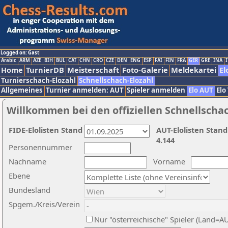
Logged on: Gast
Arabic
ARM
AZE
BIH
BUL
CAT
CHN
CRO
CZE
DEN
ENG
ESP
FAI
FIN
FRA
GER
GRE
INA
I
Home
TurnierDB
Meisterschaft
Foto-Galerie
Meldekartei
El
Turnierschach-Elozahl
Schnellschach-Elozahl
Allgemeines
Turnier anmelden: AUT
Spieler anmelden
Elo AUT
Elo
Willkommen bei den offiziellen Schnellscha
FIDE-Elolisten Stand
AUT-Elolisten Stand
4.144
Personennummer
Nachname
Vorname
Ebene
Bundesland
Spgem./Kreis/Verein
Nur "österreichische" Spieler (Land=A