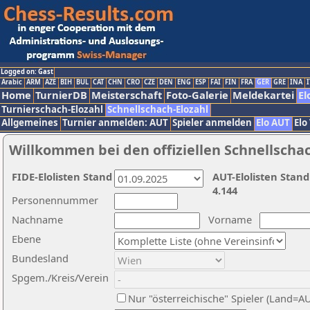
Logged on: Gast
Arabic
ARM
AZE
BIH
BUL
CAT
CHN
CRO
CZE
DEN
ENG
ESP
FAI
FIN
FRA
GER
GRE
INA
I
Home
TurnierDB
Meisterschaft
Foto-Galerie
Meldekartei
El
Turnierschach-Elozahl
Schnellschach-Elozahl
Allgemeines
Turnier anmelden: AUT
Spieler anmelden
Elo AUT
Elo
Willkommen bei den offiziellen Schnellscha
FIDE-Elolisten Stand
AUT-Elolisten Stand
4.144
Personennummer
Nachname
Vorname
Ebene
Bundesland
Spgem./Kreis/Verein
Nur "österreichische" Spieler (Land=A