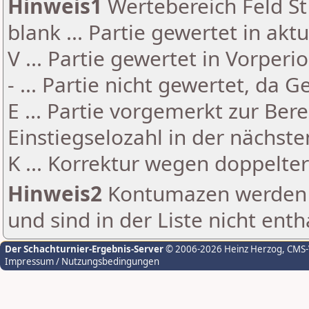
Hinweis1
Wertebereich Feld St 
blank ... Partie gewertet in akt
V ... Partie gewertet in Vorperi
- ... Partie nicht gewertet, da 
E ... Partie vorgemerkt zur Be
Einstiegselozahl in der nächst
K ... Korrektur wegen doppelt
Hinweis2
Kontumazen werden g
und sind in der Liste nicht enth
Der Schachturnier-Ergebnis-Server
© 2006-2026 Heinz Herzog
, CMS
Impressum / Nutzungsbedingungen