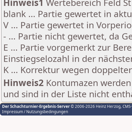
Hinweis1
Wertebereich Feld St 
blank ... Partie gewertet in akt
V ... Partie gewertet in Vorperi
- ... Partie nicht gewertet, da 
E ... Partie vorgemerkt zur Be
Einstiegselozahl in der nächst
K ... Korrektur wegen doppelt
Hinweis2
Kontumazen werden g
und sind in der Liste nicht enth
Der Schachturnier-Ergebnis-Server
© 2006-2026 Heinz Herzog
, CMS
Impressum / Nutzungsbedingungen