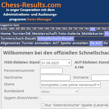
Logged on: Gast
Arabic
ARM
AZE
BIH
BUL
CAT
CHN
CRO
CZE
DEN
ENG
ESP
FAI
FIN
FRA
GER
GRE
INA
I
Home
TurnierDB
Meisterschaft
Foto-Galerie
Meldekartei
El
Turnierschach-Elozahl
Schnellschach-Elozahl
Allgemeines
Turnier anmelden: AUT
Spieler anmelden
Elo AUT
Elo
Willkommen bei den offiziellen Schnellscha
FIDE-Elolisten Stand
AUT-Elolisten Stand
4.144
Personennummer
Nachname
Vorname
Ebene
Bundesland
Spgem./Kreis/Verein
Nur "österreichische" Spieler (Land=A