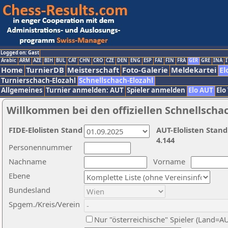
Logged on: Gast
Arabic
ARM
AZE
BIH
BUL
CAT
CHN
CRO
CZE
DEN
ENG
ESP
FAI
FIN
FRA
GER
GRE
INA
I
Home
TurnierDB
Meisterschaft
Foto-Galerie
Meldekartei
El
Turnierschach-Elozahl
Schnellschach-Elozahl
Allgemeines
Turnier anmelden: AUT
Spieler anmelden
Elo AUT
Elo
Willkommen bei den offiziellen Schnellscha
FIDE-Elolisten Stand
AUT-Elolisten Stand
4.144
Personennummer
Nachname
Vorname
Ebene
Bundesland
Spgem./Kreis/Verein
Nur "österreichische" Spieler (Land=A