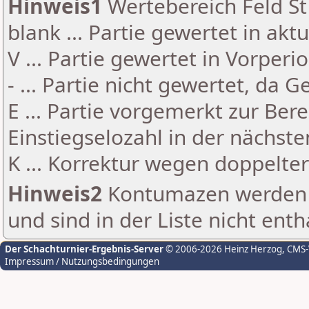
Hinweis1
Wertebereich Feld St 
blank ... Partie gewertet in akt
V ... Partie gewertet in Vorperi
- ... Partie nicht gewertet, da 
E ... Partie vorgemerkt zur Be
Einstiegselozahl in der nächst
K ... Korrektur wegen doppelt
Hinweis2
Kontumazen werden g
und sind in der Liste nicht enth
Der Schachturnier-Ergebnis-Server
© 2006-2026 Heinz Herzog
, CMS
Impressum / Nutzungsbedingungen