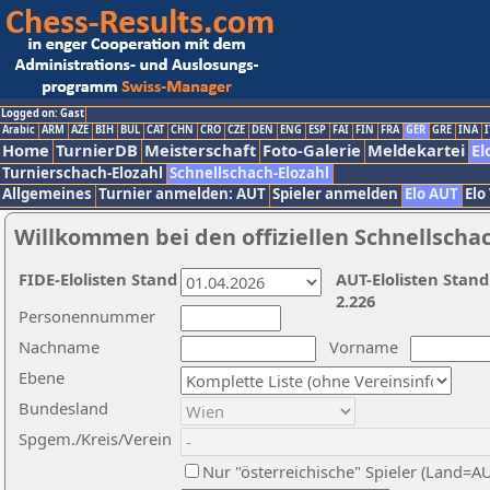
Logged on: Gast
Arabic
ARM
AZE
BIH
BUL
CAT
CHN
CRO
CZE
DEN
ENG
ESP
FAI
FIN
FRA
GER
GRE
INA
I
Home
TurnierDB
Meisterschaft
Foto-Galerie
Meldekartei
El
Turnierschach-Elozahl
Schnellschach-Elozahl
Allgemeines
Turnier anmelden: AUT
Spieler anmelden
Elo AUT
Elo
Willkommen bei den offiziellen Schnellscha
FIDE-Elolisten Stand
AUT-Elolisten Stand
2.226
Personennummer
Nachname
Vorname
Ebene
Bundesland
Spgem./Kreis/Verein
Nur "österreichische" Spieler (Land=A