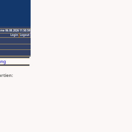
ime 06.08.2026 11:50:59
Login
Logout
artien: