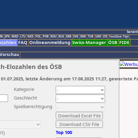
Servert
TA
JPN
MKD
LTU
NED
POL
POR
ROU
RUS
SRB
SVK
SWE
TUR
UKR
VIE
FontSize:11pt
ozahlen
FAQ
Onlineanmeldung
Swiss-Manager
ÖSB
FIDE
 Vorschau
ch-Elozahlen des ÖSB
 01.07.2025, letzte Änderung am 17.08.2025 11:27, gewertete P
Kategorie
Geschlecht
Spielberechtigung
Top 100
UT)