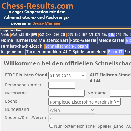
Logged on: Gast
Arabic
ARM
AZE
BIH
BUL
CAT
CHN
CRO
CZE
DEN
ENG
ESP
FAI
FIN
FRA
GER
GRE
INA
I
Home
TurnierDB
Meisterschaft
Foto-Galerie
Meldekartei
El
Turnierschach-Elozahl
Schnellschach-Elozahl
Allgemeines
Turnier anmelden: AUT
Spieler anmelden
Elo AUT
Elo
Willkommen bei den offiziellen Schnellscha
FIDE-Elolisten Stand
AUT-Elolisten Stand
4.144
Personennummer
Nachname
Vorname
Ebene
Bundesland
Spgem./Kreis/Verein
Nur "österreichische" Spieler (Land=A