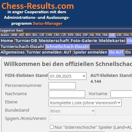
Logged on: Gast
Arabic
ARM
AZE
BIH
BUL
CAT
CHN
CRO
CZE
DEN
ENG
ESP
FAI
FIN
FRA
GER
GRE
INA
I
Home
TurnierDB
Meisterschaft
Foto-Galerie
Meldekartei
El
Turnierschach-Elozahl
Schnellschach-Elozahl
Allgemeines
Turnier anmelden: AUT
Spieler anmelden
Elo AUT
Elo
Willkommen bei den offiziellen Schnellscha
FIDE-Elolisten Stand
AUT-Elolisten Stand
4.144
Personennummer
Nachname
Vorname
Ebene
Bundesland
Spgem./Kreis/Verein
Nur "österreichische" Spieler (Land=A